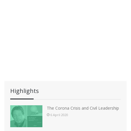
e
t
t
w
e
i
.
o
s
n
N
a
v
i
g
a
t
Highlights
i
o
The Corona Crisis and Civil Leadership
n
6 April 2020